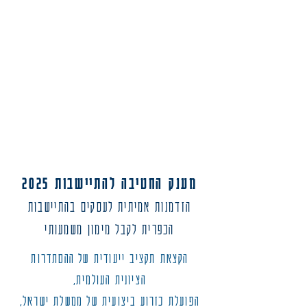
מענק החטיבה להתיישבות 2025
הזדמנות אמיתית לעסקים בהתיישבות
הכפרית לקבל מימון משמעותי
הקצאת תקציב ייעודית של ההסתדרות
הציונית העולמית,
הפועלת כזרוע ביצועית של ממשלת ישראל,