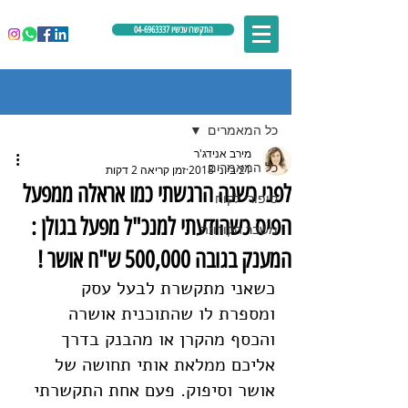
התקשרו עכשיו 04-6963337
פוסט
כל המאמרים
מירב אנידג'ר
כל המאמרים
21 ביוני 2018
זמן קריאה 2 דקות
לפני כשנה הרגשתי כמו אראלה ממפעל
סיפורי לקוח
הפיס כשהודעתי למנכ"ל מפעל בגולן :
משבר הקורונה
המענק בגובה 500,000 ש"ח אושר !
כשאני מתקשרת לבעל עסק 
ומספרת לו שהתוכנית אושרה 
והכסף מהקרן או מהבנק בדרך 
אליכם ממלאת אותי תחושה של 
אושר וסיפוק. פעם אחת התקשרתי 