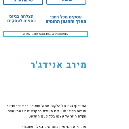
הצלחה בגיוס
עסקים מכל רחבי
כספים לעסקים
הארץ וממגוון תחומים
לפרטים נוספים על הלוואה במסלול קורונה - לחצו כאן
מירב אנידג'ר
"מה שבאמת הכין אותי להיות להעניק את השירות
הטוב ביותר בתחומי הוא לא התואר בהצטיינות במוסד
איכותי ונחשב אלא העבודה ת'כלס בשטח עם
התעשיינים, היזמים והחקלאים כאן בצפון"
הפרצוף הזה של הלקוח ממול שמביט בי אחרי שאני
מניחה בפניו מושגים מעולם החקלאות או התעשיה
הקלה חוזר על עצמו בכל פעם מחדש.
את הידע והניסיון בתחומים האלה שאבתי