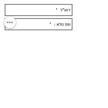
שלח\י טופס